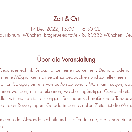
Zeit & Ort
17 Dec 2022, 15:00 – 16:30 CET
Equilibirium, München, Erzgießereistraße 48, 80335 München, Deu
Über die Veranstaltung
e Alexander-Technik für das Tanzenlernen zu kennen. Deshalb lade ich
ist eine Möglichkeit sich selbst zu beobachten und zu reflektieren - i
in einen Spiegel, um uns von außen zu sehen. Man kann sagen, dass
 innen wenden, um zu erkennen, welche ungünstigen Gewohnheite
llen wir uns zu viel anstrengen. So finden sich natürlichere Tanzb
nd freien Bewegungen. Gerade in den aktuellen Zeiten ist die Metho
nlernen der Alexander-Technik und ist offen für alle, die schon ein
n.