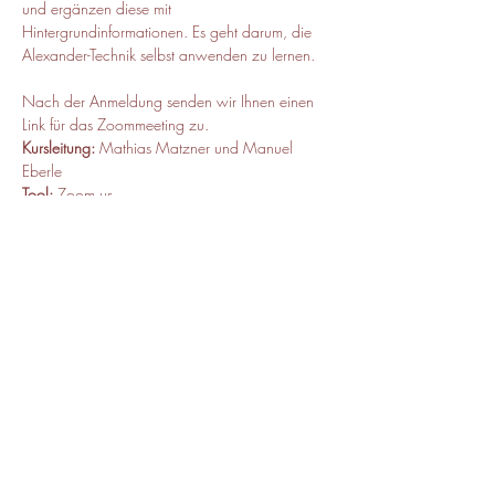
und ergänzen diese mit 
Hintergrundinformationen. Es geht darum, die 
Alexander-Technik selbst anwenden zu lernen.
Nach der Anmeldung senden wir Ihnen einen 
Link für das Zoommeeting zu.
Kursleitung:
 Mathias Matzner und Manuel 
Eberle
Tool:
 Zoom.us
Zeit: 
Samstag, 17:00 bis ca. 17:40 Uhr
Kursbeitrag: 
15 Euro, Ermäßigung auf Anfrage, 
ein Probetermin kostenlos
Diese Veranstaltung teilen