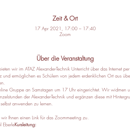
Zeit & Ort
17 Apr 2021, 17:00 – 17:40
Zoom
Über die Veranstaltung
ieten wir im ATAZ Alexander-Technik Unterricht über das Internet pe
z und ermöglichen es Schülern von jedem erdenklichen Ort aus übe
en.
nline Gruppe an Samstagen um 17 Uhr eingerichtet. Wir widmen 
elstunden der Alexander-Technik und ergänzen diese mit Hintergru
 selbst anwenden zu lernen.
ir Ihnen einen Link für das Zoommeeting zu.
 Eberle
Kursleitung: