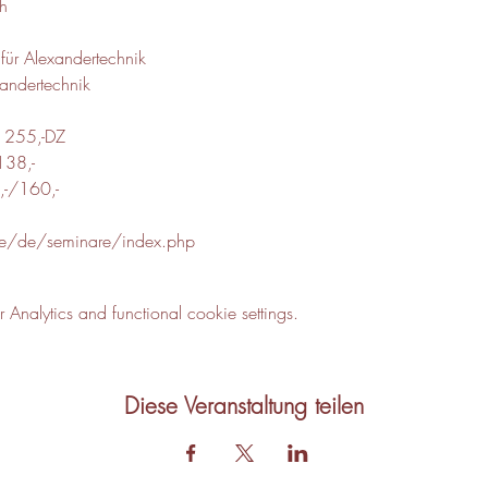
ch
 für Alexandertechnik

xandertechnik
€ 255,-DZ 
8,-

-/160,-
t.de/de/seminare/index.php
nalytics and functional cookie settings.
Diese Veranstaltung teilen