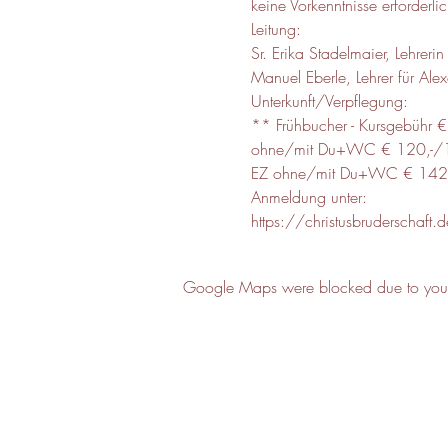
keine Vorkenntnisse erforderli
Leitung:
Sr. Erika Stadelmaier, Lehrerin
Manuel Eberle, Lehrer für Ale
Unterkunft/Verpflegung:
** Frühbucher - Kursgebühr 
ohne/mit Du+WC € 120,-/13
EZ ohne/mit Du+WC € 142,
Anmeldung unter:
https://christusbruderschaf
Google Maps were blocked due to your A