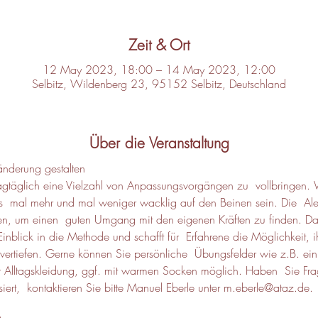
Zeit & Ort
12 May 2023, 18:00 – 14 May 2023, 12:00
Selbitz, Wildenberg 23, 95152 Selbitz, Deutschland
Über die Veranstaltung
änderung gestalten
agtäglich eine Vielzahl von Anpassungsvorgängen zu  vollbringen. 
s  mal mehr und mal weniger wacklig auf den Beinen sein. Die  Ale
, um einen  guten Umgang mit den eigenen Kräften zu finden. Das 
n Einblick in die Methode und schafft für  Erfahrene die Möglichkeit, 
 vertiefen. Gerne können Sie persönliche  Übungsfelder wie z.B. ein
r Alltagskleidung, ggf. mit warmen Socken möglich. Haben  Sie Fra
siert,  kontaktieren Sie bitte Manuel Eberle unter m.eberle@ataz.de.