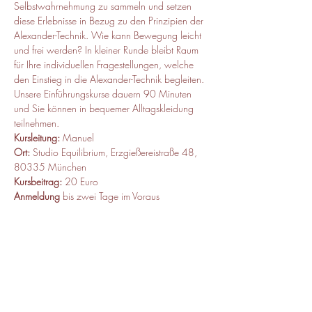
Selbstwahrnehmung zu sammeln und setzen 
diese Erlebnisse in Bezug zu den Prinzipien der 
Alexander-Technik. Wie kann Bewegung leicht 
und frei werden? In kleiner Runde bleibt Raum 
für Ihre individuellen Fragestellungen, welche 
den Einstieg in die Alexander-Technik begleiten. 
Unsere Einführungskurse dauern 90 Minuten 
und Sie können in bequemer Alltagskleidung 
teilnehmen.  
Kursleitung:
 Manuel 
Ort:
 Studio Equilibrium, Erzgießereistraße 48, 
80335 München 
Kursbeitrag:
 20 Euro
Anmeldung
 bis zwei Tage im Voraus
Wenn Sie Fragen haben, melden Sie sich bei 
Manuel Eberle +49 176 32515672 
/
m.eberle@ataz.de