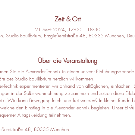
Zeit & Ort
21 Sept 2024, 17:00 – 18:30
, Studio Equilbrium, Erzgießereistraße 48, 80335 München, Deu
Über die Veranstaltung
ernen Sie die Alexander-Technik in einem unserer Einführungsabend
re des Studio Equilibrium herzlich willkommen.
der-Technik experimentieren wir anhand von alltäglichen, einfachen
ngen in der Selbstwahrnehmung zu sammeln und setzen diese Erleb
nik. Wie kann Bewegung leicht und frei werden? In kleiner Runde bl
, welche den Einstieg in die Alexander-Technik begleiten. Unser Einf
quemer Alltagskleidung teilnehmen.  
gießereistraße 48, 80335 München 