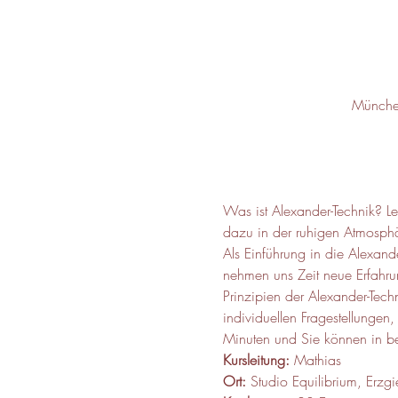
München
Was ist Alexander-Technik? L
dazu in der ruhigen Atmosphä
Als Einführung in die Alexan
nehmen uns Zeit neue Erfahru
Prinzipien der Alexander-Tech
individuellen Fragestellungen
Minuten und Sie können in be
Kursleitung:
 Mathias 
Ort:
 Studio Equilibrium, Erz