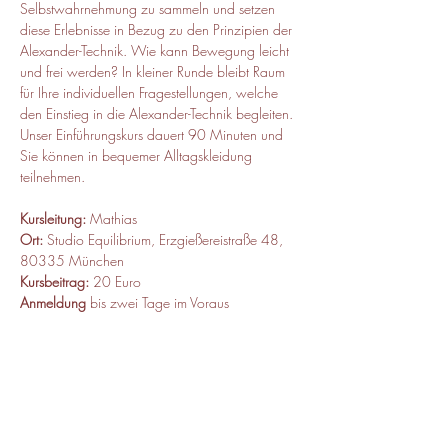
Selbstwahrnehmung zu sammeln und setzen 
diese Erlebnisse in Bezug zu den Prinzipien der 
Alexander-Technik. Wie kann Bewegung leicht 
und frei werden? In kleiner Runde bleibt Raum 
für Ihre individuellen Fragestellungen, welche 
den Einstieg in die Alexander-Technik begleiten. 
Unser Einführungskurs dauert 90 Minuten und 
Sie können in bequemer Alltagskleidung 
teilnehmen.  
Kursleitung:
 Mathias 
Ort:
 Studio Equilibrium, Erzgießereistraße 48, 
80335 München 
Kursbeitrag:
 20 Euro
Anmeldung
 bis zwei Tage im Voraus
Wenn Sie Fragen haben, melden Sie sich bei 
Mathias Matzner +49 157 31787034 / 
m.matzner@ataz.de