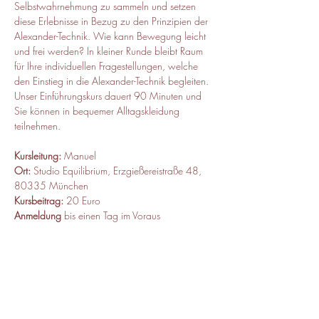
Selbstwahrnehmung zu sammeln und setzen 
diese Erlebnisse in Bezug zu den Prinzipien der 
Alexander-Technik. Wie kann Bewegung leicht 
und frei werden? In kleiner Runde bleibt Raum 
für Ihre individuellen Fragestellungen, welche 
den Einstieg in die Alexander-Technik begleiten. 
Unser Einführungskurs dauert 90 Minuten und 
Sie können in bequemer Alltagskleidung 
teilnehmen.  
Kursleitung:
 Manuel 
Ort:
 Studio Equilibrium, Erzgießereistraße 48, 
80335 München 
Kursbeitrag:
 20 Euro
Anmeldung
 bis einen Tag im Voraus
Wenn Sie Fragen haben, melden Sie sich bei 
Manuel Eberle +49 176 32515672 
/
m.eberle@ataz.de