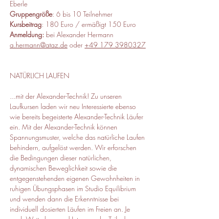
Eberle
Gruppengröße
: 6 bis 10 Teilnehmer
Kursbeitrag
: 180 Euro / ermäßigt 150 Euro
Anmeldung: 
bei Alexander Hermann 
a.hermann@ataz.de
 oder ‭
+49 179 3980327‬
NATÜRLICH LAUFEN
...mit der Alexander-Technik! Zu unseren 
Laufkursen laden wir neu Interessierte ebenso 
wie bereits begeisterte Alexander-Technik Läufer 
ein. Mit der Alexander-Technik können 
Spannungsmuster, welche das natürliche Laufen 
behindern, aufgelöst werden. Wir erforschen 
die Bedingungen dieser natürlichen, 
dynamischen Beweglichkeit sowie die 
entgegenstehenden eigenen Gewohnheiten in 
ruhigen Übungsphasen im Studio Equilibrium 
und wenden dann die Erkenntnisse bei 
individuell dosierten Läufen im Freien an. Je 