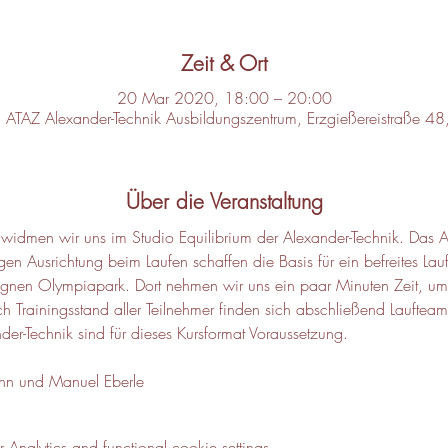
Zeit & Ort
20 Mar 2020, 18:00 – 20:00
m, ATAZ Alexander-Technik Ausbildungszentrum, Erzgießereistraße
Über die Veranstaltung
effs widmen wir uns im Studio Equilibrium der Alexander-Technik. D
gen Ausrichtung beim Laufen schaffen die Basis für ein befreites La
gnen Olympiapark. Dort nehmen wir uns ein paar Minuten Zeit, um i
h Trainingsstand aller Teilnehmer finden sich abschließend Lauftea
der-Technik sind für dieses Kursformat Voraussetzung.
ann und Manuel Eberle
nalytics and functional cookie settings.