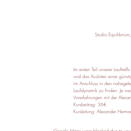
Studio Equilibriu
Im ersten Teil unserer Lauftr
und das Ausloten einer günsti
im Anschluss in den nahegele
Laufdynamik zu finden. Je nac
Vorerfahrungen mit der Alexan
Kursbeitrag: 36€
Kursleitung: Alexander Herm
Google Maps were blocked due to your A