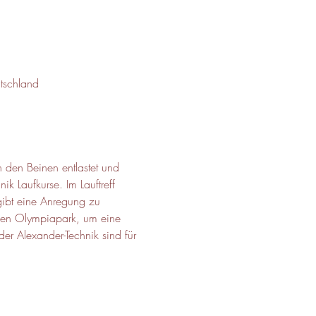
tschland
 den Beinen entlastet und 
ik Laufkurse. Im Lauftreff 
gibt eine Anregung zu 
gnen Olympiapark, um eine 
er Alexander-Technik sind für 