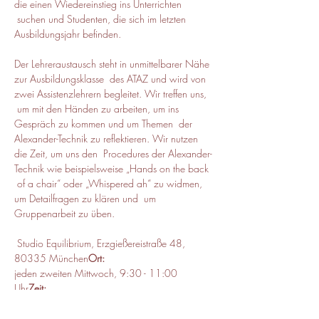
die einen Wiedereinstieg ins Unterrichten 
 suchen und Studenten, die sich im letzten 
Ausbildungsjahr befinden.

Der Lehreraustausch steht in unmittelbarer Nähe 
zur Ausbildungsklasse  des ATAZ und wird von 
zwei Assistenzlehrern begleitet. Wir treffen uns, 
 um mit den Händen zu arbeiten, um ins 
Gespräch zu kommen und um Themen  der 
Alexander-Technik zu reflektieren. Wir nutzen 
die Zeit, um uns den  Procedures der Alexander-
Technik wie beispielsweise „Hands on the back 
 of a chair“ oder „Whispered ah“ zu widmen, 
um Detailfragen zu klären und  um 
Gruppenarbeit zu üben.
 Studio Equilibrium, Erzgießereistraße 48, 
80335 München
Ort:
jeden zweiten Mittwoch, 9:30 - 11:00 
Uhr
Zeit: 
 pro Termin 40 Euro, ermäßigt 30 
Euro
Kursbeitrag: