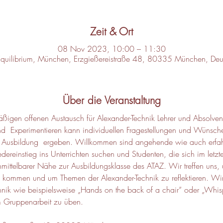
Zeit & Ort
08 Nov 2023, 10:00 – 11:30
Equilibrium, München, Erzgießereistraße 48, 80335 München, Deu
Über die Veranstaltung
ßigen offenen Austausch für Alexander-Technik Lehrer und Absolvent
  Experimentieren kann individuellen Fragestellungen und Wüns
der Ausbildung  ergeben. Willkommen sind angehende wie auch erfah
edereinstieg ins Unterrichten suchen und Studenten, die sich im letz
unmittelbarer Nähe zur Ausbildungsklasse des ATAZ. Wir treffen uns
 kommen und um Themen der Alexander-Technik zu reflektieren. Wir
hnik wie beispielsweise „Hands on the back of a chair“ oder „Wh
m Gruppenarbeit zu üben.