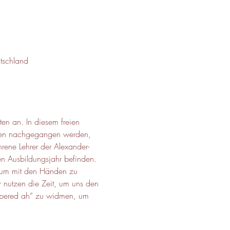
tschland
en an. In diesem freien 
chen nachgegangen werden, 
rene Lehrer der Alexander-
ten Ausbildungsjahr befinden. 
, um mit den Händen zu 
 nutzen die Zeit, um uns den 
ispered ah“ zu widmen, um 