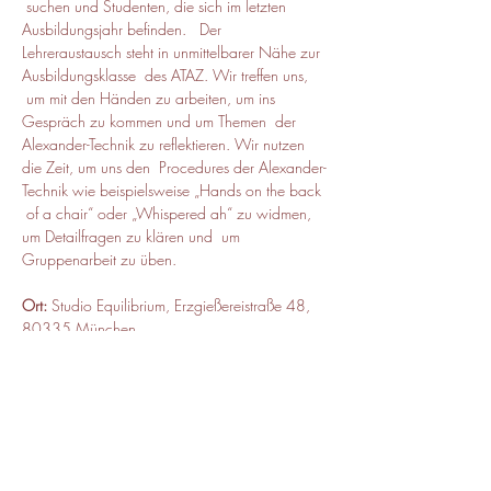
 suchen und Studenten, die sich im letzten 
Ausbildungsjahr befinden.   Der 
Lehreraustausch steht in unmittelbarer Nähe zur 
Ausbildungsklasse  des ATAZ. Wir treffen uns, 
 um mit den Händen zu arbeiten, um ins 
Gespräch zu kommen und um Themen  der 
Alexander-Technik zu reflektieren. Wir nutzen 
die Zeit, um uns den  Procedures der Alexander-
Technik wie beispielsweise „Hands on the back 
 of a chair“ oder „Whispered ah“ zu widmen, 
um Detailfragen zu klären und  um 
Gruppenarbeit zu üben.
Ort:
 Studio Equilibrium, Erzgießereistraße 48, 
80335 München
Zeit:
 10:00 - 11:30 Uhr
Kursbeitrag:
 40 Euro, ermäßigt 30
Leitung:
 Manuel