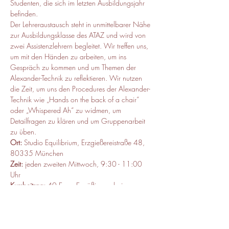
Studenten, die sich im letzten Ausbildungsjahr 
befinden.
Der Lehreraustausch steht in unmittelbarer Nähe 
zur Ausbildungsklasse des ATAZ und wird von 
zwei Assistenzlehrern begleitet. Wir treffen uns, 
um mit den Händen zu arbeiten, um ins 
Gespräch zu kommen und um Themen der 
Alexander-Technik zu reflektieren. Wir nutzen 
die Zeit, um uns den Procedures der Alexander-
Technik wie „Hands on the back of a chair“ 
oder „Whispered Ah“ zu widmen, um 
Detailfragen zu klären und um Gruppenarbeit 
zu üben.
Ort:
 Studio Equilibrium, Erzgießereistraße 48, 
80335 München
Zeit: 
jeden zweiten Mittwoch, 9:30 - 11:00 
Uhr
Kursbeitrag:
 40 Euro, Ermäßigung bei 
regelmäßiger Teilnahme und für Absolventen 
der ATAZ Ausbildungsklasse
Ansprechpartner:
 Mathias Matzner und 
Manuel Eberle