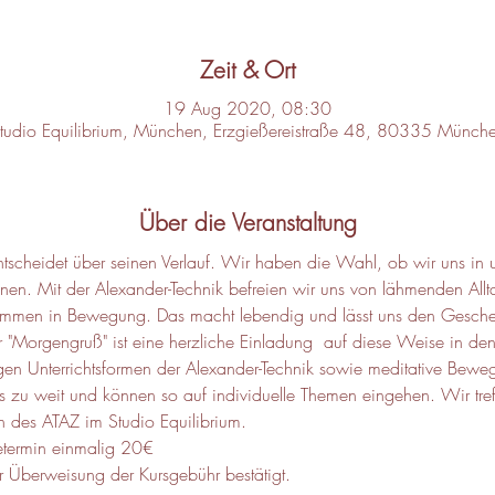
Zeit & Ort
19 Aug 2020, 08:30
tudio Equilibrium, München, Erzgießereistraße 48, 80335 Münch
Über die Veranstaltung
scheidet über seinen Verlauf. Wir haben die Wahl, ob wir uns in u
n. Mit der Alexander-Technik befreien wir uns von lähmenden Allta
nd kommen in Bewegung. Das macht lebendig und lässt uns den Gesch
"Morgengruß" ist eine herzliche Einladung  auf diese Weise in den 
igen Unterrichtsformen der Alexander-Technik sowie meditative Bewe
rs zu weit und können so auf individuelle Themen eingehen. Wir tre
 des ATAZ im Studio Equilibrium.
etermin einmalig 20€
 Überweisung der Kursgebühr bestätigt.