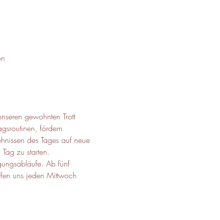
en
nseren gewohnten Trott 
gsroutinen, fördern 
ehnissen des Tages auf neue 
Tag zu starten. 
gungsabläufe. Ab fünf 
ffen uns jeden Mittwoch 