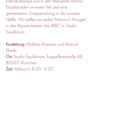
Individualarbeit wie in den Alexander-Technik 
Einzelstunden im ersten Teil und eine 
gemeinsame Gruppenübung in der zweiten 
Hälfte. Wir treffen uns jeden Mittwoch Morgen 
in den Räumlichkeiten des ATAZ im Studio 
Equilibrium.
Kursleitung:
 Mathias Matzner und Manuel 
Eberle
Ort:
 Studio Equilibirum, Erzgießereistraße 48, 
80335 München
Zeit: 
Mittwoch 8:30 - 9:20
Kursbeitrag:
 300 Euro für 10 Termine, ermäßigt 
250€, Probetermin einmalig 20€
Diese Veranstaltung teilen