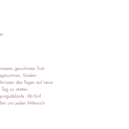
en
nseren gewohnten Trott 
gsroutinen, fördern 
ehnissen des Tages auf neue 
Tag zu starten. 
gungsabläufe. Ab fünf 
ffen uns jeden Mittwoch 