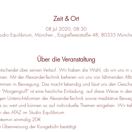
Zeit & Ort
08 Jul 2020, 08:30
tudio Equilibrium, München , Erzgießereistraße 48, 80335 Münch
Über die Veranstaltung
scheidet über seinen Verlauf. Wir haben die Wahl, ob wir uns in u
n. Mit der Alexander-Technik befreien wir uns von lähmenden Allta
nd kommen in Bewegung. Das macht lebendig und lässt uns den Gesch
"Morgengruß" ist eine herzliche Einladung  auf diese Weise in den 
igen Unterrichtsformen der Alexander-Technik sowie meditative Bewe
rs zu weit und können so auf individuelle Themen eingehen. Wir tre
 des ATAZ im Studio Equilibrium.
etermin einmalig 20€
 Überweisung der Kursgebühr bestätigt.