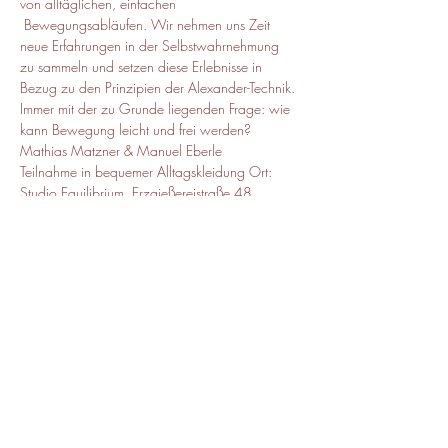
von alltäglichen, einfachen 
 Bewegungsabläufen. Wir nehmen uns Zeit 
neue Erfahrungen in der Selbstwahrnehmung 
zu sammeln und setzen diese Erlebnisse in 
Bezug zu den Prinzipien der Alexander-Technik. 
Immer mit der zu Grunde liegenden Frage: wie 
kann Bewegung leicht und frei werden? 
Mathias Matzner & Manuel Eberle 
Teilnahme in bequemer Alltagskleidung Ort: 
Studio Equilibrium, Erzgießereistraße 48, 
80335 München Unkostenbeitrag: 10 Euro
Diese Veranstaltung teilen