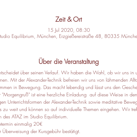
Zeit & Ort
15 Jul 2020, 08:30
tudio Equilibrium, München, Erzgießereistraße 48, 80335 Münch
Über die Veranstaltung
scheidet über seinen Verlauf. Wir haben die Wahl, ob wir uns in u
n. Mit der Alexander-Technik befreien wir uns von lähmenden Allta
nd kommen in Bewegung. Das macht lebendig und lässt uns den Gesch
"Morgengruß" ist eine herzliche Einladung  auf diese Weise in den 
igen Unterrichtsformen der Alexander-Technik sowie meditative Bewe
rs zu weit und können so auf individuelle Themen eingehen. Wir tre
 des ATAZ im Studio Equilibrium.
etermin einmalig 20€
 Überweisung der Kursgebühr bestätigt.