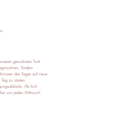
en
nseren gewohnten Trott 
gsroutinen, fördern 
ehnissen des Tages auf neue 
Tag zu starten. 
gungsabläufe. Ab fünf 
ffen uns jeden Mittwoch 