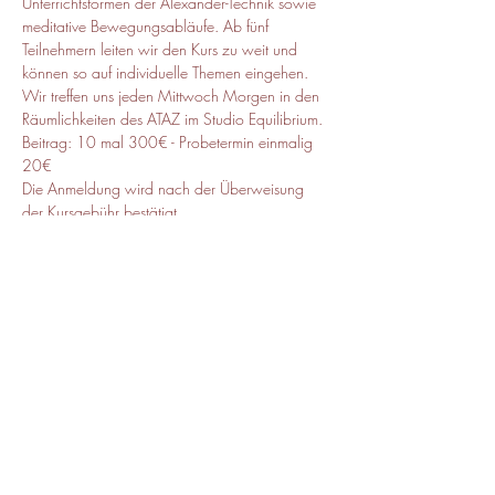
Unterrichtsformen der Alexander-Technik sowie 
meditative Bewegungsabläufe. Ab fünf 
Teilnehmern leiten wir den Kurs zu weit und 
können so auf individuelle Themen eingehen. 
Wir treffen uns jeden Mittwoch Morgen in den 
Räumlichkeiten des ATAZ im Studio Equilibrium.
Beitrag: 10 mal 300€ - Probetermin einmalig 
20€
Die Anmeldung wird nach der Überweisung 
der Kursgebühr bestätigt.
Diese Veranstaltung teilen