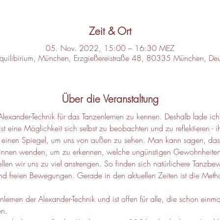
Zeit & Ort
05. Nov. 2022, 15:00 – 16:30 MEZ
Equilibirium, München, Erzgießereistraße 48, 80335 München, Deu
Über die Veranstaltung
e Alexander-Technik für das Tanzenlernen zu kennen. Deshalb lade ich
ist eine Möglichkeit sich selbst zu beobachten und zu reflektieren - i
in einen Spiegel, um uns von außen zu sehen. Man kann sagen, dass
 innen wenden, um zu erkennen, welche ungünstigen Gewohnheite
llen wir uns zu viel anstrengen. So finden sich natürlichere Tanzb
nd freien Bewegungen. Gerade in den aktuellen Zeiten ist die Metho
nlernen der Alexander-Technik und ist offen für alle, die schon ein
n.