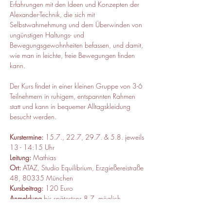
Erfahrungen mit den Ideen und Konzepten der 
Alexander-Technik, die sich mit 
Selbstwahrnehmung und dem Überwinden von 
ungünstigen Haltungs- und 
Bewegungsgewohnheiten befassen, und damit, 
wie man in leichte, freie Bewegungen finden 
kann.
Der Kurs findet in einer kleinen Gruppe von 3-6 
Teilnehmern in ruhigem, entspannten Rahmen 
statt und kann in bequemer Alltagskleidung 
besucht werden.
Kurstermine: 
15.7., 22.7, 29.7. & 5.8. jeweils 
13 - 14:15 Uhr
Leitung:
 Mathias 
Ort:
 ATAZ, Studio Equilibrium, Erzgießereistraße 
48, 80335 München 
Kursbeitrag:
 120 Euro
Anmeldung
 bis spätestens 8.7. möglich