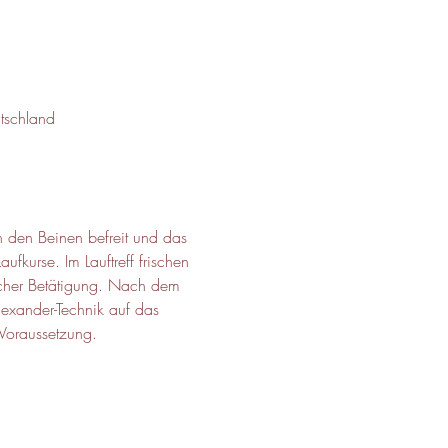
tschland
n den Beinen befreit und das 
ufkurse. Im Lauftreff frischen 
licher Betätigung. Nach dem 
exander-Technik auf das 
 Voraussetzung.