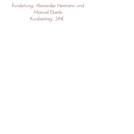
Kursleitung: Alexander Hermann und
Manuel Eberle
Kursbeitrag: 36€
Diese Veranstaltung teilen
© 2026 ATAZ Alexander-Technik
Ausbildungszentrum München
Erzgießereistraße 48, 80335 München
IMPRESSUM/DATENSCHUTZ
info@ataz.de