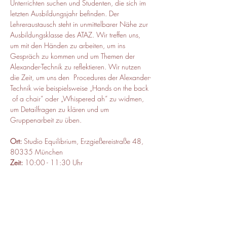
Unterrichten suchen und Studenten, die sich im 
letzten Ausbildungsjahr befinden. Der 
Lehreraustausch steht in unmittelbarer Nähe zur 
Ausbildungsklasse des ATAZ. Wir treffen uns, 
um mit den Händen zu arbeiten, um ins 
Gespräch zu kommen und um Themen der 
Alexander-Technik zu reflektieren. Wir nutzen 
die Zeit, um uns den  Procedures der Alexander-
Technik wie beispielsweise „Hands on the back 
 of a chair“ oder „Whispered ah“ zu widmen, 
um Detailfragen zu klären und um 
Gruppenarbeit zu üben.
Ort:
 Studio Equilibrium, Erzgießereistraße 48, 
80335 München
Zeit:
 10:00 - 11:30 Uhr 
Kursbeitrag:
 40 Euro, ermäßigt 30
Leitung:
 Manuel 
Anmeldung: 
bis einen Tag im Voraus