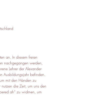
tschland
en an. In diesem freien 
chen nachgegangen werden, 
rene Lehrer der Alexander-
ten Ausbildungsjahr befinden. 
, um mit den Händen zu 
 nutzen die Zeit, um uns den 
ispered ah“ zu widmen, um 