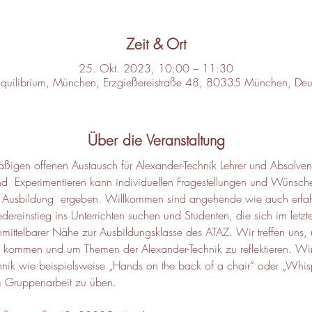
Zeit & Ort
25. Okt. 2023, 10:00 – 11:30
Equilibrium, München, Erzgießereistraße 48, 80335 München, Deu
Über die Veranstaltung
ßigen offenen Austausch für Alexander-Technik Lehrer und Absolvent
  Experimentieren kann individuellen Fragestellungen und Wüns
der Ausbildung  ergeben. Willkommen sind angehende wie auch erfah
edereinstieg ins Unterrichten suchen und Studenten, die sich im letz
unmittelbarer Nähe zur Ausbildungsklasse des ATAZ. Wir treffen uns
 kommen und um Themen der Alexander-Technik zu reflektieren. Wir
hnik wie beispielsweise „Hands on the back of a chair“ oder „Wh
m Gruppenarbeit zu üben.