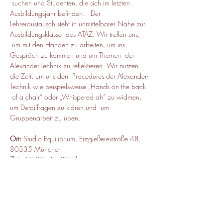
 suchen und Studenten, die sich im letzten 
Ausbildungsjahr befinden.   Der 
Lehreraustausch steht in unmittelbarer Nähe zur 
Ausbildungsklasse  des ATAZ. Wir treffen uns, 
 um mit den Händen zu arbeiten, um ins 
Gespräch zu kommen und um Themen  der 
Alexander-Technik zu reflektieren. Wir nutzen 
die Zeit, um uns den  Procedures der Alexander-
Technik wie beispielsweise „Hands on the back 
 of a chair“ oder „Whispered ah“ zu widmen, 
um Detailfragen zu klären und  um 
Gruppenarbeit zu üben.
Ort:
 Studio Equilibrium, Erzgießereistraße 48, 
80335 München
Zeit:
 10:00 - 11:30 Uhr
Kursbeitrag:
 40 Euro, ermäßigt 30
Leitung:
 Mathias