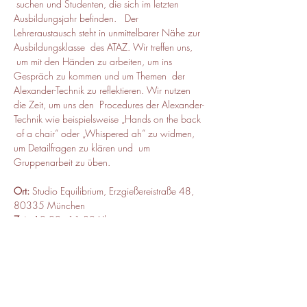
 suchen und Studenten, die sich im letzten 
Ausbildungsjahr befinden.   Der 
Lehreraustausch steht in unmittelbarer Nähe zur 
Ausbildungsklasse  des ATAZ. Wir treffen uns, 
 um mit den Händen zu arbeiten, um ins 
Gespräch zu kommen und um Themen  der 
Alexander-Technik zu reflektieren. Wir nutzen 
die Zeit, um uns den  Procedures der Alexander-
Technik wie beispielsweise „Hands on the back 
 of a chair“ oder „Whispered ah“ zu widmen, 
um Detailfragen zu klären und  um 
Gruppenarbeit zu üben.
Ort:
 Studio Equilibrium, Erzgießereistraße 48, 
80335 München
Zeit:
 10:00 - 11:30 Uhr
Kursbeitrag:
 40 Euro, ermäßigt 30
Leitung: 
Mathias