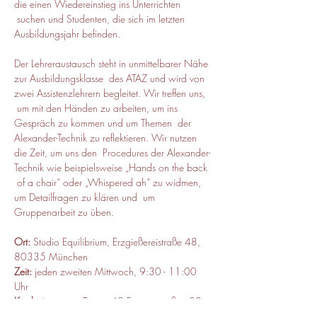
die einen Wiedereinstieg ins Unterrichten 
 suchen und Studenten, die sich im letzten 
Ausbildungsjahr befinden.

Der Lehreraustausch steht in unmittelbarer Nähe 
zur Ausbildungsklasse  des ATAZ und wird von 
zwei Assistenzlehrern begleitet. Wir treffen uns, 
 um mit den Händen zu arbeiten, um ins 
Gespräch zu kommen und um Themen  der 
Alexander-Technik zu reflektieren. Wir nutzen 
die Zeit, um uns den  Procedures der Alexander-
Technik wie beispielsweise „Hands on the back 
 of a chair“ oder „Whispered ah“ zu widmen, 
um Detailfragen zu klären und  um 
Gruppenarbeit zu üben.
Ort:
 Studio Equilibrium, Erzgießereistraße 48, 
80335 München
Zeit: 
jeden zweiten Mittwoch, 9:30 - 11:00 
Uhr
Kursbeitrag:
 pro Termin 40 Euro, ermäßigt 30 
Euro