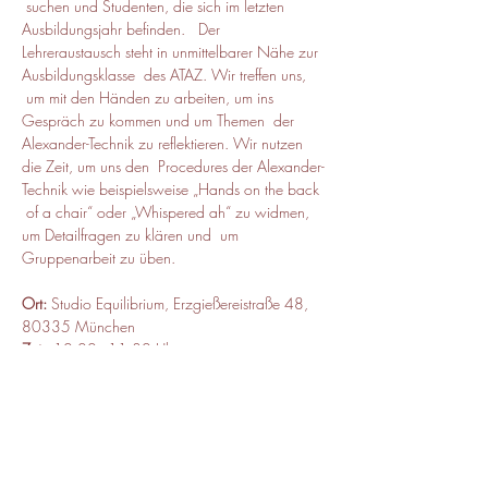
 suchen und Studenten, die sich im letzten 
Ausbildungsjahr befinden.   Der 
Lehreraustausch steht in unmittelbarer Nähe zur 
Ausbildungsklasse  des ATAZ. Wir treffen uns, 
 um mit den Händen zu arbeiten, um ins 
Gespräch zu kommen und um Themen  der 
Alexander-Technik zu reflektieren. Wir nutzen 
die Zeit, um uns den  Procedures der Alexander-
Technik wie beispielsweise „Hands on the back 
 of a chair“ oder „Whispered ah“ zu widmen, 
um Detailfragen zu klären und  um 
Gruppenarbeit zu üben.
Ort:
 Studio Equilibrium, Erzgießereistraße 48, 
80335 München
Zeit:
 10:00 - 11:30 Uhr
Kursbeitrag:
 40 Euro, ermäßigt 30
Leitung:
 Manuel