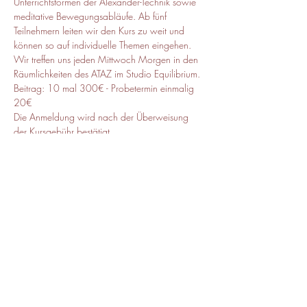
Unterrichtsformen der Alexander-Technik sowie 
meditative Bewegungsabläufe. Ab fünf 
Teilnehmern leiten wir den Kurs zu weit und 
können so auf individuelle Themen eingehen. 
Wir treffen uns jeden Mittwoch Morgen in den 
Räumlichkeiten des ATAZ im Studio Equilibrium.
Beitrag: 10 mal 300€ - Probetermin einmalig 
20€
Die Anmeldung wird nach der Überweisung 
der Kursgebühr bestätigt.
Diese Veranstaltung teilen