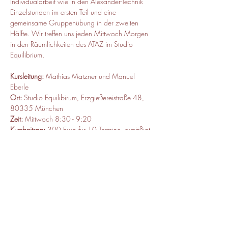
Individualarbeit wie in den Alexander-Technik 
Einzelstunden im ersten Teil und eine 
gemeinsame Gruppenübung in der zweiten 
Hälfte. Wir treffen uns jeden Mittwoch Morgen 
in den Räumlichkeiten des ATAZ im Studio 
Equilibrium.
Kursleitung:
 Mathias Matzner und Manuel 
Eberle
Ort:
 Studio Equilibirum, Erzgießereistraße 48, 
80335 München
Zeit: 
Mittwoch 8:30 - 9:20
Kursbeitrag:
 300 Euro für 10 Termine, ermäßigt 
250€, Probetermin einmalig 20€
Diese Veranstaltung teilen