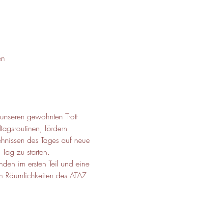
en
unseren gewohnten Trott 
agsroutinen, fördern 
ehnissen des Tages auf neue 
Tag zu starten.
unden im ersten Teil und eine 
n Räumlichkeiten des ATAZ 