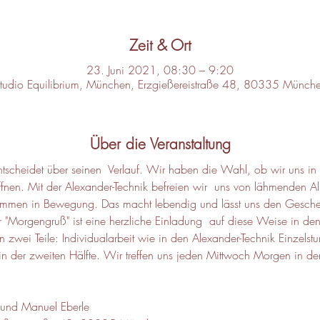
Zeit & Ort
23. Juni 2021, 08:30 – 9:20
tudio Equilibrium, München, Erzgießereistraße 48, 80335 Münch
Über die Veranstaltung
scheidet über seinen  Verlauf. Wir haben die Wahl, ob wir uns in 
en. Mit der Alexander-Technik befreien wir  uns von lähmenden Allt
nd kommen in Bewegung. Das macht lebendig und lässt uns den Gesch
"Morgengruß" ist eine herzliche Einladung  auf diese Weise in den 
 in zwei Teile: Individualarbeit wie in den Alexander-Technik Einzelst
der zweiten Hälfte. Wir treffen uns jeden Mittwoch Morgen in de
 und Manuel Eberle