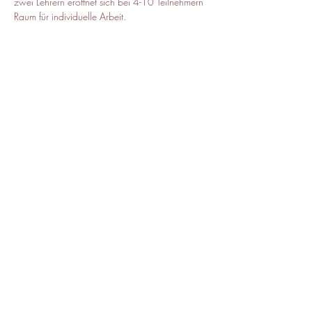
zwei Lehrern eröffnet sich bei 4-10 Teilnehmern 
Raum für individuelle Arbeit.
Diese Veranstaltung teilen
© 2026 ATAZ Alexander-Technik
Ausbildungszentrum München
Erzgießereistraße 48, 80335 München
IMPRESSUM/DATENSCHUTZ
info@ataz.de