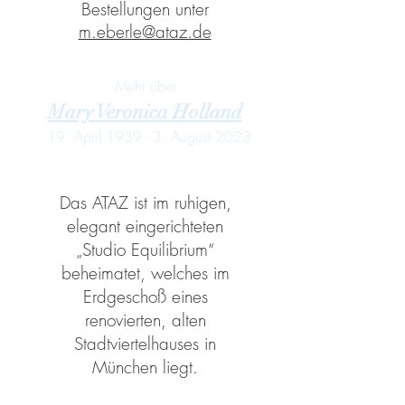
Bestellungen unter
m.eberle@ataz.de
Mehr über
Mary Veronica Holland
19. April 1939 - 3. August 2023
Das ATAZ ist im ruhigen,
elegant eingerichteten
„Studio Equilibrium“
beheimatet, welches im
Erdgeschoß eines
renovierten, alten
Stadtviertelhauses in
München liegt.